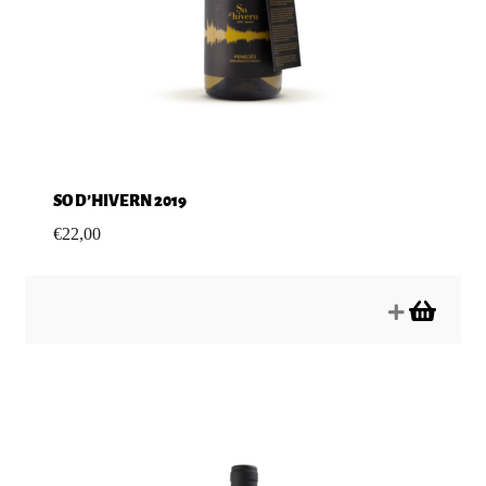
SO D’HIVERN 2019
€
22,00